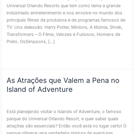
Studios
Universal Orlando Resorts que tem como tema a grande
indústriado entretenimento e nos envolve no mundo dos
principais filmes da produtora e de programas famosos de
TV. Uns delessão: Harry Potter, Minions, A Múmia, Shrek,
Transformers – O Filme, Velozes e Furiosos, Homens de
Preto, OsSimpsons, […]
Read More »
As Atrações que Valem a Pena no
As
Atrações
Island of Adventure
que
Deixe um comentário
/
Parks
,
Tips
/
Ariane Mendonca
Valem
a
Está planejando visitar o Islands of Adventure, o famoso
Pena
parque do Universal Orlando Resort, e quer saber quais
no
atrações são essenciais? Então você está no lugar certo! O
Island
parque oferece uma verdadeira mistura de aventuras