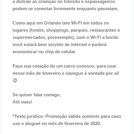
a
distrair
as
crianças
no
trânsito
e
os
passageiros
podem
se
conectar
livremente
enquanto
passeiam.
Como
aqui
em
Orlando
tem
Wi-Fi
em
todos
os
lugares
(hotéis,
shoppings,
parques,
restaurantes
e
supermercados,
por
exemplo),
com
o
Wi-Fi
a
bordo
você
estará
bem
servido
de
internet
e
poderá
economizar
no
chip
de
celular.
Faça
sua
cotação
de
um
carro
conosco,
para
usar
nesse
mês
de
fevereiro
e
navegue
à
vontade
por
aí!
😉
Se
quiser
falar
comigo,
clique aqui!
Até
mais!
*Texto
jurídico:
Promoção
válida
somente
para
caso
use
o
aluguel
no
mês
de
fevereiro
de
2020.