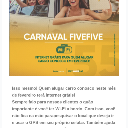
Isso
mesmo!
Quem
alugar
carro
conosco
neste
mês
de
fevereiro
terá
internet
grátis!
Sempre
falo
para
nossos
clientes
o
quão
importante
é
você
ter
Wi-Fi
a
bordo.
Com
isso,
você
não
fica
na
mão
para
pesquisar
o
local
que
deseja
ir
e
usar
o
GPS
em
seu
próprio
celular.
Também
ajuda