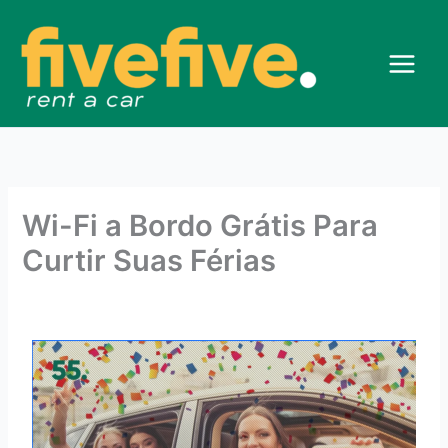
Ir
para
o
conteúdo
Wi-Fi a Bordo Grátis Para
Curtir Suas Férias
Deixe um comentário
/ Por
Ariane Mendonca
/
outubro 13,
2023